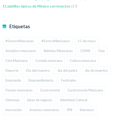
11 platillos típicos de México con insectos
(17)
Etiquetas
#SomosMexicanas
#SomosMexicanos
15 de mayo
Antojitos mexicanos
Bebidas Mexicanas
CDMX
Cine
Cine Mexicano
Comida mexicana
Cultura mexicana
Deporte
Día del maestro
día del padre
día de muertos
Emprende
Emprendimiento
Festivales
Fiestas mexicanas
Gastronomía
Gastronomía Mexicana
Gimnasia
ideas de negocio
Identidad Cultural
innovación
Inventos mexicanos
IPN
literatura