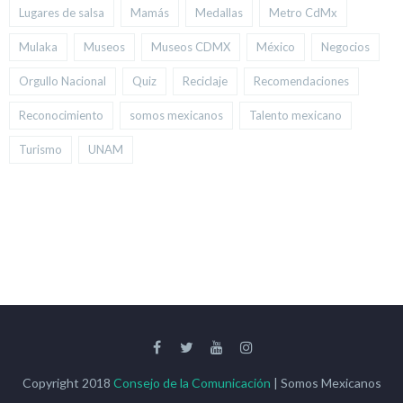
Lugares de salsa
Mamás
Medallas
Metro CdMx
Mulaka
Museos
Museos CDMX
México
Negocios
Orgullo Nacional
Quiz
Reciclaje
Recomendaciones
Reconocimiento
somos mexicanos
Talento mexicano
Turismo
UNAM
Copyright 2018
Consejo de la Comunicación
| Somos Mexicanos