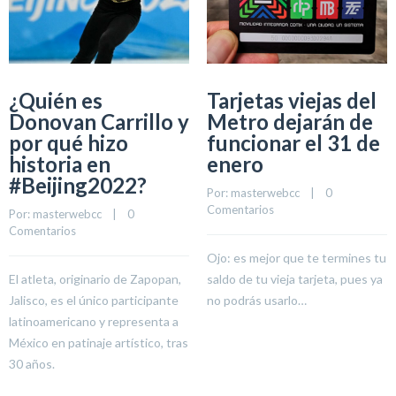
¿Quién es
Tarjetas viejas del
Donovan Carrillo y
Metro dejarán de
por qué hizo
funcionar el 31 de
historia en
enero
#Beijing2022?
Por: 
masterwebcc
    |    
0 
Comentarios
Por: 
masterwebcc
    |    
0 
Comentarios
Ojo: es mejor que te termines tu
El atleta, originario de Zapopan,
saldo de tu vieja tarjeta, pues ya
Jalisco, es el único participante
no podrás usarlo…
latinoamericano y representa a
México en patinaje artístico, tras
30 años.