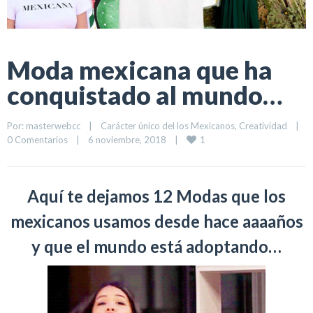
Moda mexicana que ha
conquistado al mundo…
Por: 
masterwebcc
|
Carácter único del los Mexicanos
, 
Creatividad
|
1
0 Comentarios
|
6 noviembre, 2018    
|
Aquí te dejamos 12 Modas que los
mexicanos usamos desde hace aaaaños
y que el mundo está adoptando…