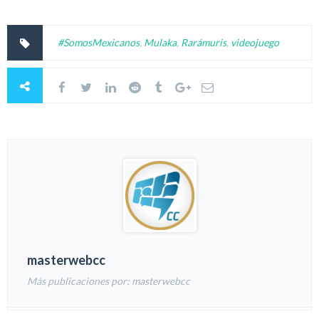
#SomosMexicanos
,
Mulaka
,
Rarámuris
,
videojuego
masterwebcc
Más publicaciones por: masterwebcc