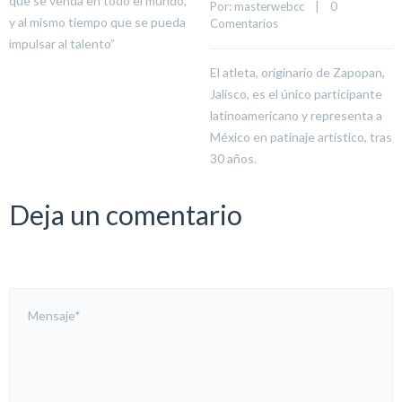
que se venda en todo el mundo,
Por: 
masterwebcc
    |    
0 
y al mismo tiempo que se pueda
Comentarios
impulsar al talento”
El atleta, originario de Zapopan,
Jalisco, es el único participante
latinoamericano y representa a
México en patinaje artístico, tras
30 años.
Deja un comentario