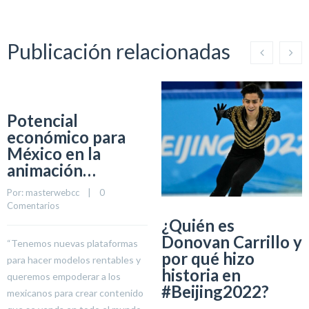
Publicación relacionadas
Potencial
económico para
México en la
animación…
Por: 
masterwebcc
    |    
0 
Comentarios
¿Quién es
Donovan Carrillo y
“Tenemos nuevas plataformas
por qué hizo
para hacer modelos rentables y
historia en
queremos empoderar a los
#Beijing2022?
mexicanos para crear contenido