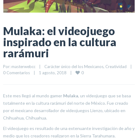
Mulaka: el videojuego
inspirado en la cultura
rarámuri
Por: 
masterwebcc
|
Carácter único del los Mexicanos
, 
Creatividad
|
0
0 Comentarios
|
1 agosto, 2018    
|
Este mes llegó al mundo gamer
Mulaka
, un videojuego que se basa
totalmente en la cultura rarámuri del norte de México. Fue creado
por el mexicano desarrollador de videojuegos Lienzo, ubicado en
Chihuahua, Chihuahua.
El videojuego es resultado de una extenuante investigación de año y
medio que los creadores realizaron en la Sierra Tarahumara.