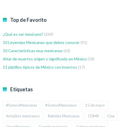
Top de Favorito
¿Qué es ser mexicano?
(269)
10 Leyendas Mexicanas que debes conocer
(91)
10 Características muy mexicanas
(63)
Altar de muertos origen y significado en México
(18)
11 platillos típicos de México con insectos
(17)
Etiquetas
#SomosMexicanas
#SomosMexicanos
15 de mayo
Antojitos mexicanos
Bebidas Mexicanas
CDMX
Cine
Cine Mexicano
Comida mexicana
Cultura mexicana