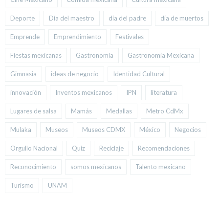
Deporte
Día del maestro
día del padre
día de muertos
Emprende
Emprendimiento
Festivales
Fiestas mexicanas
Gastronomía
Gastronomía Mexicana
Gimnasia
ideas de negocio
Identidad Cultural
innovación
Inventos mexicanos
IPN
literatura
Lugares de salsa
Mamás
Medallas
Metro CdMx
Mulaka
Museos
Museos CDMX
México
Negocios
Orgullo Nacional
Quiz
Reciclaje
Recomendaciones
Reconocimiento
somos mexicanos
Talento mexicano
Turismo
UNAM