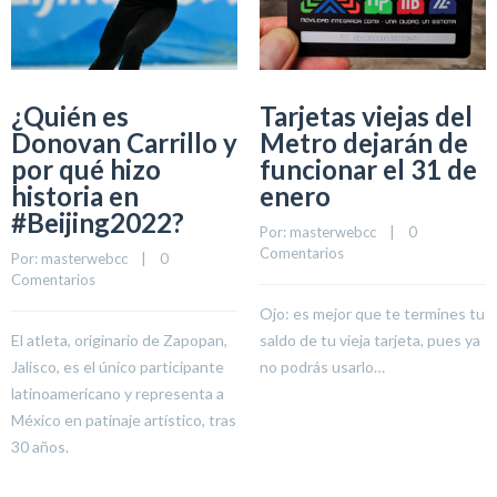
¿Quién es
Tarjetas viejas del
Donovan Carrillo y
Metro dejarán de
por qué hizo
funcionar el 31 de
historia en
enero
#Beijing2022?
Por: 
masterwebcc
    |    
0 
Comentarios
Por: 
masterwebcc
    |    
0 
Comentarios
Ojo: es mejor que te termines tu
El atleta, originario de Zapopan,
saldo de tu vieja tarjeta, pues ya
Jalisco, es el único participante
no podrás usarlo…
latinoamericano y representa a
México en patinaje artístico, tras
30 años.