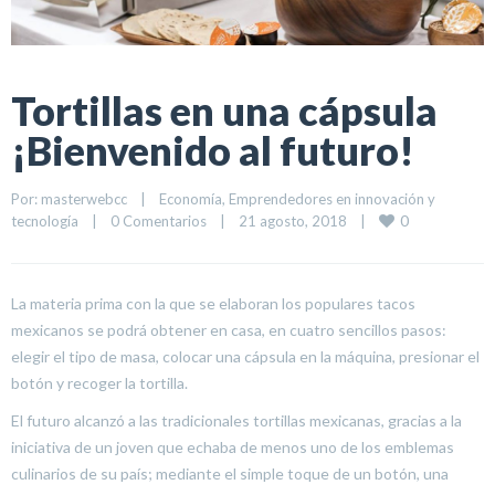
Tortillas en una cápsula
¡Bienvenido al futuro!
Por: 
masterwebcc
|
Economía
, 
Emprendedores en innovación y 
0
tecnología
|
0 Comentarios
|
21 agosto, 2018    
|
La materia prima con la que se elaboran los populares tacos
mexicanos se podrá obtener en casa, en cuatro sencillos pasos:
elegir el tipo de masa, colocar una cápsula en la máquina, presionar el
botón y recoger la tortilla.
El futuro alcanzó a las tradicionales tortillas mexicanas, gracias a la
iniciativa de un joven que echaba de menos uno de los emblemas
culinarios de su país; mediante el simple toque de un botón, una