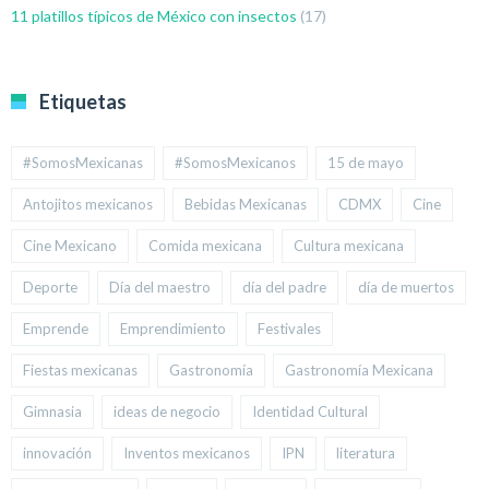
11 platillos típicos de México con insectos
(17)
Etiquetas
#SomosMexicanas
#SomosMexicanos
15 de mayo
Antojitos mexicanos
Bebidas Mexicanas
CDMX
Cine
Cine Mexicano
Comida mexicana
Cultura mexicana
Deporte
Día del maestro
día del padre
día de muertos
Emprende
Emprendimiento
Festivales
Fiestas mexicanas
Gastronomía
Gastronomía Mexicana
Gimnasia
ideas de negocio
Identidad Cultural
innovación
Inventos mexicanos
IPN
literatura