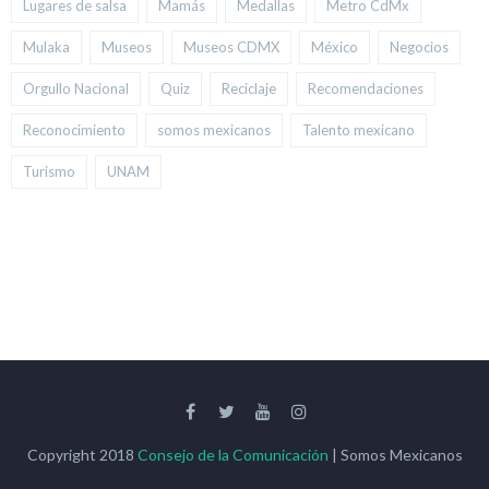
Lugares de salsa
Mamás
Medallas
Metro CdMx
Mulaka
Museos
Museos CDMX
México
Negocios
Orgullo Nacional
Quiz
Reciclaje
Recomendaciones
Reconocimiento
somos mexicanos
Talento mexicano
Turismo
UNAM
Copyright 2018
Consejo de la Comunicación
| Somos Mexicanos