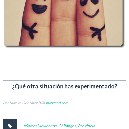
¿Qué otra situación has experimentado?
Por Mireya González |Vía
buzzfeed.com
#SomosMexicanos
,
Chilangos
,
Provincia