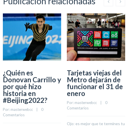
Publicación relacionadas
¿Quién es
Tarjetas viejas del
Donovan Carrillo y
Metro dejarán de
por qué hizo
funcionar el 31 de
historia en
enero
#Beijing2022?
Por: 
masterwebcc
    |    
0 
Comentarios
Por: 
masterwebcc
    |    
0 
Comentarios
Ojo: es mejor que te termines tu