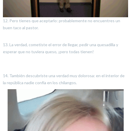
12. Pero tienes que aceptarlo: probablemente no encuentres un
buen taco al pastor.
13. La verdad, cometiste el error de llegar, pedir una quesadilla y
esperar que no tuviera queso, ¡pero todas tienen!
14. También descubriste una verdad muy dolorosa: en el interior de
la república nadie confía en los chilangos.