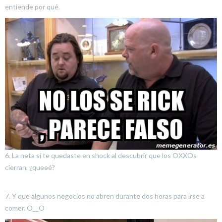
entiende por qué.
6. La neta sí te quedaste en shock al descubrir que los OXXOs
cierran, ¿queeé?
7. Y que algunos negocios no abren durante dos horas para irse a
comer. O__O