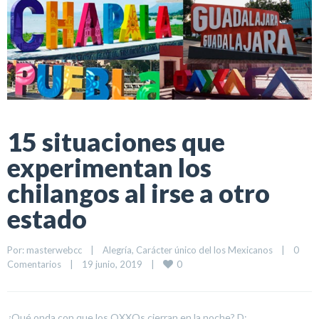
15 situaciones que
experimentan los
chilangos al irse a otro
estado
Por: 
masterwebcc
|
Alegría
, 
Carácter único del los Mexicanos
|
0 
0
Comentarios
|
19 junio, 2019    
|
¿Qué onda con que los OXXOs cierran en la noche? D: