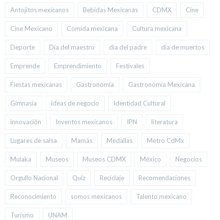
Antojitos mexicanos
Bebidas Mexicanas
CDMX
Cine
Cine Mexicano
Comida mexicana
Cultura mexicana
Deporte
Día del maestro
día del padre
día de muertos
Emprende
Emprendimiento
Festivales
Fiestas mexicanas
Gastronomía
Gastronomía Mexicana
Gimnasia
ideas de negocio
Identidad Cultural
innovación
Inventos mexicanos
IPN
literatura
Lugares de salsa
Mamás
Medallas
Metro CdMx
Mulaka
Museos
Museos CDMX
México
Negocios
Orgullo Nacional
Quiz
Reciclaje
Recomendaciones
Reconocimiento
somos mexicanos
Talento mexicano
Turismo
UNAM