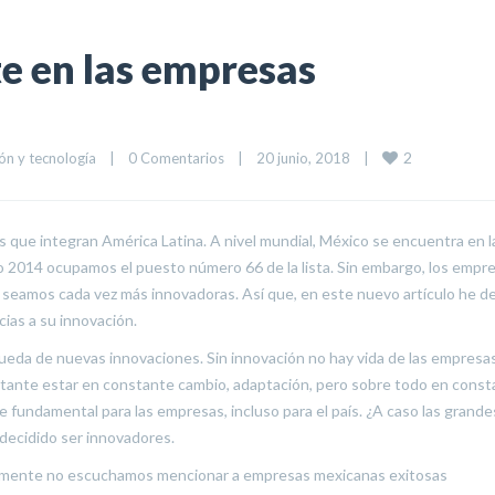
e en las empresas
2
n y tecnología
|
0 Comentarios
|
20 junio, 2018    
|
s que integran América Latina. A nivel mundial, México se encuentra en l
o 2014 ocupamos el puesto número 66 de la lista. Sin embargo, los empre
e seamos cada vez más innovadoras. Así que, en este nuevo artículo he d
ias a su innovación.
eda de nuevas innovaciones. Sin innovación no hay vida de las empresa
rtante estar en constante cambio, adaptación, pero sobre todo en cons
 fundamental para las empresas, incluso para el país. ¿A caso las grande
 decidido ser innovadores.
eralmente no escuchamos mencionar a empresas mexicanas exitosas