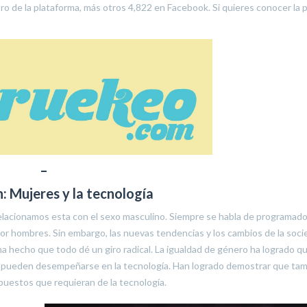
o de la plataforma, más otros 4,822 en Facebook. Si quieres conocer la 
–
: Mujeres y la tecnología
elacionamos esta con el sexo masculino. Siempre se habla de programado
r hombres. Sin embargo, las nuevas tendencias y los cambios de la soc
a hecho que todo dé un giro radical. La igualdad de género ha logrado q
s pueden desempeñarse en la tecnología. Han logrado demostrar que ta
uestos que requieran de la tecnología.