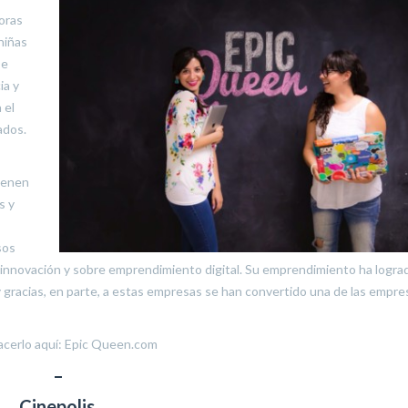
oras
niñas
De
ia y
 el
ados.
ienen
s y
sos
, innovación y sobre emprendimiento digital. Su emprendimiento ha logra
racias, en parte, a estas empresas se han convertido una de las empre
acerlo aquí: Epic Queen.com
–
Cinepolis.