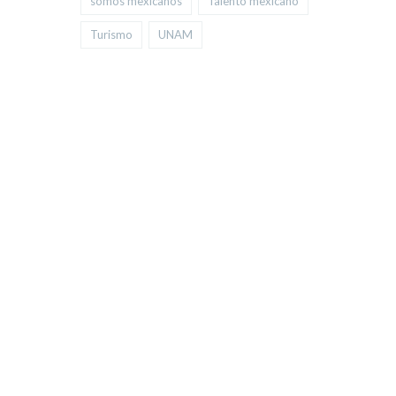
somos mexicanos
Talento mexicano
Turismo
UNAM