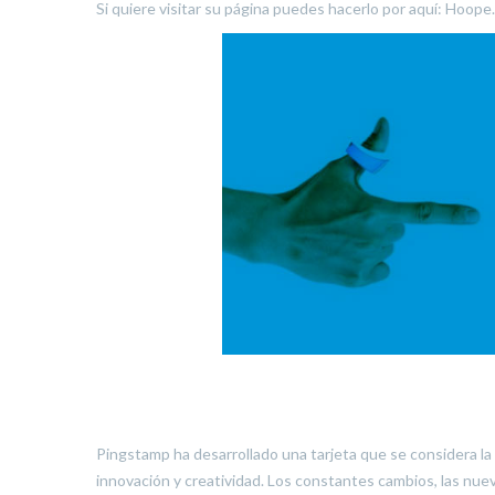
Si quiere visitar su página puedes hacerlo por aquí: Hoope.
Pingstamp ha desarrollado una tarjeta que se considera la t
innovación y creatividad. Los constantes cambios, las nuev