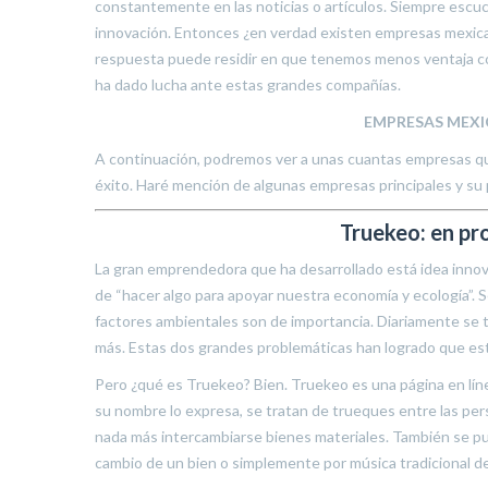
constantemente en las noticias o artículos. Siempre esc
innovación. Entonces ¿en verdad existen empresas mexic
respuesta puede residir en que tenemos menos ventaja c
ha dado lucha ante estas grandes compañías.
EMPRESAS MEXI
A continuación, podremos ver a unas cuantas empresas que
éxito. Haré mención de algunas empresas principales y su 
Truekeo: en pro
La gran emprendedora que ha desarrollado está idea innov
de “hacer algo para apoyar nuestra economía y ecología”.
factores ambientales son de importancia. Diariamente se tir
más. Estas dos grandes problemáticas han logrado que esta
Pero ¿qué es Truekeo? Bien. Truekeo es una página en lí
su nombre lo expresa, se tratan de trueques entre las pers
nada más intercambiarse bienes materiales. También se pu
cambio de un bien o simplemente por música tradicional de