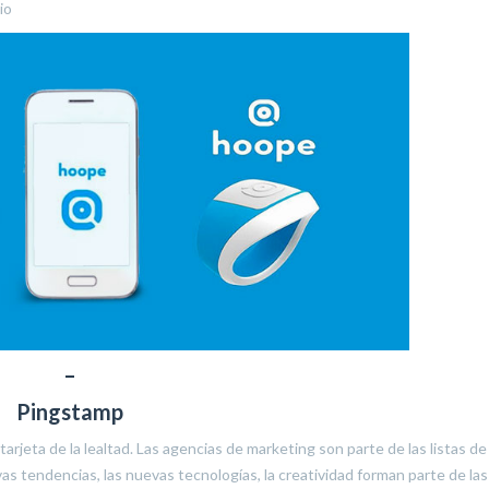
io
–
Pingstamp
arjeta de la lealtad. Las agencias de marketing son parte de las listas de
as tendencias, las nuevas tecnologías, la creatividad forman parte de las