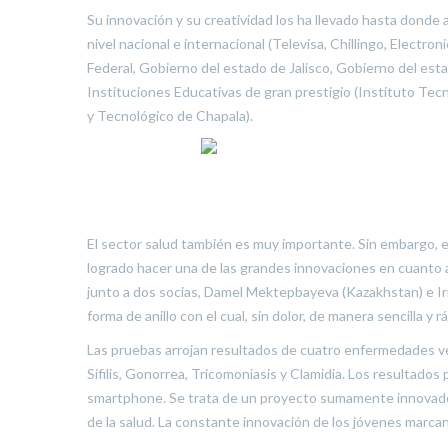
Su innovación y su creatividad los ha llevado hasta donde
nivel nacional e internacional (Televisa, Chillingo, Electr
Federal, Gobierno del estado de Jalisco, Gobierno del es
Instituciones Educativas de gran prestigio (Instituto Tec
y Tecnológico de Chapala).
El sector salud también es muy importante. Sin embargo, e
logrado hacer una de las grandes innovaciones en cuanto 
junto a dos socias, Damel Mektepbayeva (Kazakhstan) e Iri
forma de anillo con el cual, sin dolor, de manera sencilla y
Las pruebas arrojan resultados de cuatro enfermedades v
Sífilis, Gonorrea, Tricomoniasis y Clamidia. Los resultad
smartphone. Se trata de un proyecto sumamente innovador 
de la salud. La constante innovación de los jóvenes marc