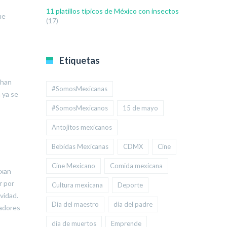
11 platillos típicos de México con insectos
ue
(17)
Etiquetas
 han
#SomosMexicanas
 ya se
#SomosMexicanos
15 de mayo
Antojitos mexicanos
Bebidas Mexicanas
CDMX
Cine
Cine Mexicano
Comida mexicana
axan
r por
Cultura mexicana
Deporte
vidad.
Día del maestro
día del padre
eadores
día de muertos
Emprende