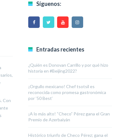
Síguenos:
Entradas recientes
¿Quién es Donovan Carrillo y por qué hizo
a
historia en #Beijing2022?
sarios,
e
¡Orgullo mexicano! Chef tsotsil es
reconocida como promesa gastronómica
por ’50 Best’
s. Con
tante
¡A lo más alto! “Checo” Pérez gana el Gran
s
Premio de Azerbaiyán
Histórico triunfo de Checo Pérez; gana el