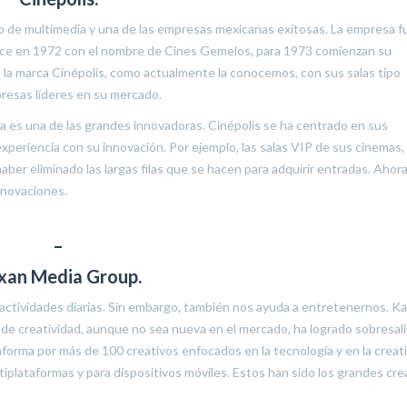
o de multimedia y una de las empresas mexicanas exitosas. La empresa f
 nace en 1972 con el nombre de Cines Gemelos, para 1973 comienzan su
la marca Cinépolis, como actualmente la conocemos, con sus salas tipo
presas líderes en su mercado.
a es una de las grandes innovadoras. Cinépolis se ha centrado en sus
periencia con su innovación. Por ejemplo, las salas VIP de sus cinemas,
er eliminado las largas filas que se hacen para adquirir entradas. Ahora
nnovaciones.
–
xan Media Group.
s actividades diarias. Sin embargo, también nos ayuda a entretenernos. K
de creatividad, aunque no sea nueva en el mercado, ha logrado sobresali
orma por más de 100 creativos enfocados en la tecnología y en la creati
tiplataformas y para dispositivos móviles. Estos han sido los grandes cr