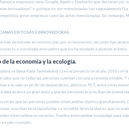
uchamos a empresas como Google, Apple o Starbucks que destacan por s
anas innovadoras? o ¿porque no son mencionadas tan seguidamente? La
ompetitiva antes empresas como las antes mencionadas. Sin embargo, 
CANAS EXITOSAS E INNOVADORAS.
 han destacado en nuestro país por su innovación, así como han alcanz
proyecto o estrategia innovadora que los ha ayudado a alcanzar el éxito.
 de la economía y la ecología.
adora se llama Karla Tammekand. Creó el proyecto en el año 2010 con la
 Se sabe que no todas las personas cuentan con una economía estable. Y 
an a la calle un sin fin de desperdicios, plásticos PET, entre otros mater
 idea alcance un gran éxito y que las personas la la reciban de buena m
nea en las que las personas pueden intercambiar objetos gratuitamente.
onas suscritas en la plataforma. Lo increíble de esta idea es que no sue
eden intercambiarse servicios. Puedes intercambiar hospedaje para viaj
 su país o estado.