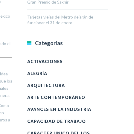
u
Gran Premio de Sakhir
México
Tarjetas viejas del Metro dejarán de
funcionar el 31 de enero
Categorías
ado el
ACTIVACIONES
ALEGRÍA
 idea
que los
ARQUITECTURA
iales
anera.
ARTE CONTEMPORÁNEO
 Como
AVANCES EN LA INDUSTRIA
len
eros a
CAPACIDAD DE TRABAJO
CARÁCTER ÚNICO DEL LOS