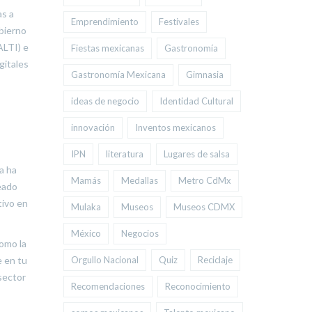
as a
Emprendimiento
Festivales
obierno
ALTI) e
Fiestas mexicanas
Gastronomía
gitales
Gastronomía Mexicana
Gimnasia
ideas de negocio
Identidad Cultural
innovación
Inventos mexicanos
IPN
literatura
Lugares de salsa
a ha
Mamás
Medallas
Metro CdMx
eado
tivo en
Mulaka
Museos
Museos CDMX
México
Negocios
omo la
Orgullo Nacional
Quiz
Reciclaje
e en tu
sector
Recomendaciones
Reconocimiento