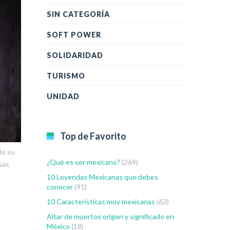
SIN CATEGORÍA
SOFT POWER
SOLIDARIDAD
TURISMO
UNIDAD
Top de Favorito
do su
¿Qué es ser mexicano?
(269)
sas
10 Leyendas Mexicanas que debes
conocer
(91)
10 Características muy mexicanas
(63)
Altar de muertos origen y significado en
México
(18)