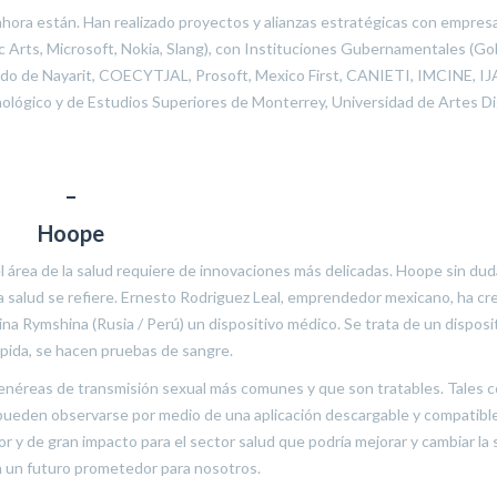
 ahora están. Han realizado proyectos y alianzas estratégicas con empres
onic Arts, Microsoft, Nokia, Slang), con Instituciones Gubernamentales (G
tado de Nayarit, COECYTJAL, Prosoft, Mexico First, CANIETI, IMCINE, IJ
nológico y de Estudios Superiores de Monterrey, Universidad de Artes Di
–
Hoope
l área de la salud requiere de innovaciones más delicadas. Hoope sin dud
a salud se refiere. Ernesto Rodriguez Leal, emprendedor mexicano, ha cr
na Rymshina (Rusia / Perú) un dispositivo médico. Se trata de un disposi
 rápida, se hacen pruebas de sangre.
enéreas de transmisión sexual más comunes y que son tratables. Tales c
os pueden observarse por medio de una aplicación descargable y compatibl
y de gran impacto para el sector salud que podría mejorar y cambiar la 
an un futuro prometedor para nosotros.