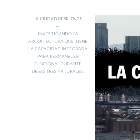
LA CIUDAD RESILIENTE
—
INVESTIGANDO LA
ARQUITECTURA QUE TIENE
LA CAPACIDAD INTEGRADA
PARA PERMANECER
FUNCIONAL DURANTE
DESASTRES NATURALES.