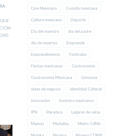
RA
Cine Mexicano
Comida mexicana
Cultura mexicana
Deporte
 QUE
CCIÓN
Día del maestro
día del padre
IDAD
día de muertos
Emprende
Emprendimiento
Festivales
Fiestas mexicanas
Gastronomía
Gastronomía Mexicana
Gimnasia
ideas de negocio
Identidad Cultural
innovación
Inventos mexicanos
IPN
literatura
Lugares de salsa
Mamás
Medallas
Metro CdMx
Mulaka
Museos
Museos CDMX