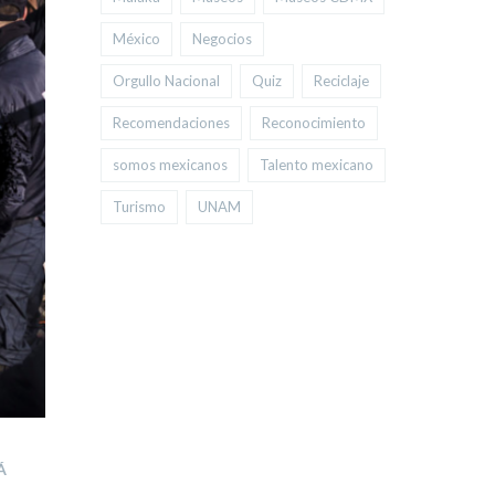
México
Negocios
Orgullo Nacional
Quiz
Reciclaje
Recomendaciones
Reconocimiento
somos mexicanos
Talento mexicano
Turismo
UNAM
Á