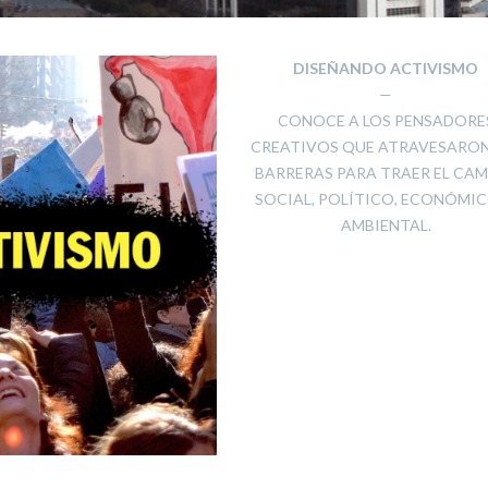
DISEÑANDO ACTIVISMO
—
CONOCE A LOS PENSADORE
CREATIVOS QUE ATRAVESARON
BARRERAS PARA TRAER EL CA
SOCIAL, POLÍTICO, ECONÓMI
AMBIENTAL.