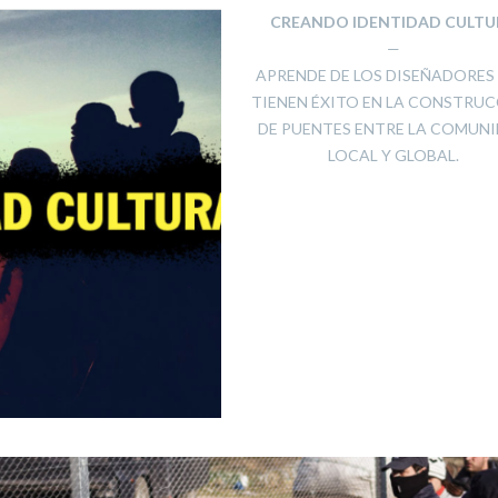
CREANDO IDENTIDAD CULTU
—
APRENDE DE LOS DISEÑADORES
TIENEN ÉXITO EN LA CONSTRU
DE PUENTES ENTRE LA COMUN
LOCAL Y GLOBAL.